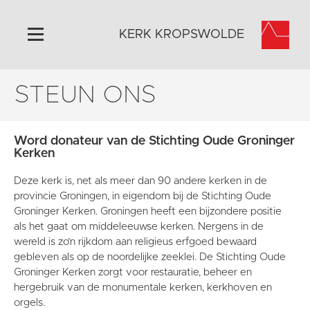
KERK KROPSWOLDE
STEUN ONS
Home
Algemeen
Historie
Word donateur van de Stichting Oude Groninger
Kerken
Omgeving
Activiteiten
Deze kerk is, net als meer dan 90 andere kerken in de
provincie Groningen, in eigendom bij de Stichting Oude
Steun ons
Groninger Kerken. Groningen heeft een bijzondere positie
Contact
als het gaat om middeleeuwse kerken. Nergens in de
wereld is zo’n rijkdom aan religieus erfgoed bewaard
Vaktaal
gebleven als op de noordelijke zeeklei. De Stichting Oude
Groninger Kerken zorgt voor restauratie, beheer en
hergebruik van de monumentale kerken, kerkhoven en
orgels.