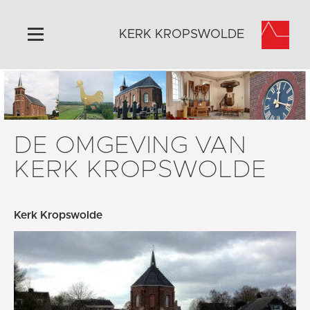
KERK KROPSWOLDE
Home
Algemeen
Historie
DE OMGEVING VAN
Omgeving
KERK KROPSWOLDE
Activiteiten
Steun ons
Kerk Kropswolde
Contact
Vaktaal