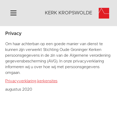
KERK KROPSWOLDE
Privacy
Home
Algemeen
Om haar achterban op een goede manier van dienst te
kunnen zijn verwerkt Stichting Oude Groninger Kerken
Historie
persoonsgegevens in de zin van de Algemene verordening
Omgeving
gegevensbescherming (AVG). In onze privacyverklaring
informeren wij u over hoe wij met persoonsgegevens
Activiteiten
omgaan.
Steun ons
Privacyverklaring kerkensites
Contact
augustus 2020
Vaktaal