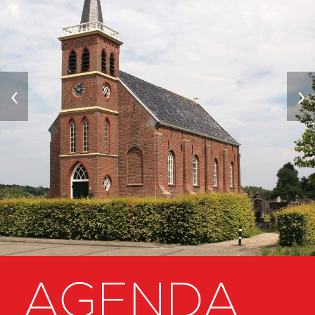
‹
›
AGENDA