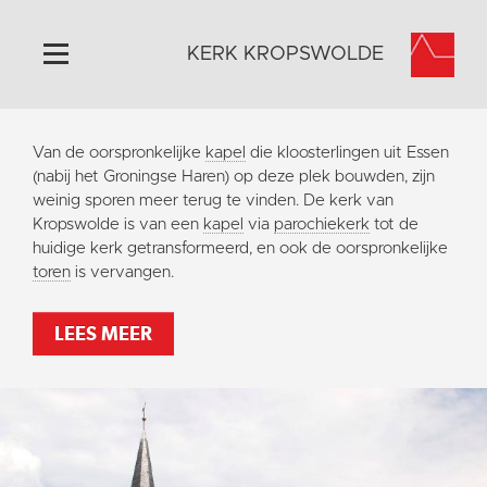
KERK KROPSWOLDE
Home
Van de oorspronkelijke
kapel
die kloosterlingen uit Essen
Algemeen
(nabij het Groningse Haren) op deze plek bouwden, zijn
weinig sporen meer terug te vinden. De kerk van
Historie
Kropswolde is van een
kapel
via
parochiekerk
tot de
Omgeving
huidige kerk getransformeerd, en ook de oorspronkelijke
toren
is vervangen.
Activiteiten
Steun ons
LEES MEER
Contact
Vaktaal