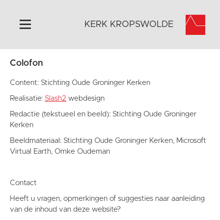
KERK KROPSWOLDE
Colofon
Home
Algemeen
Content: Stichting Oude Groninger Kerken
Historie
Realisatie:
Slash2
webdesign
Omgeving
Redactie (tekstueel en beeld): Stichting Oude Groninger
Kerken
Activiteiten
Beeldmateriaal: Stichting Oude Groninger Kerken, Microsoft
Steun ons
Virtual Earth, Omke Oudeman
Contact
Vaktaal
Contact
Heeft u vragen, opmerkingen of suggesties naar aanleiding
van de inhoud van deze website?