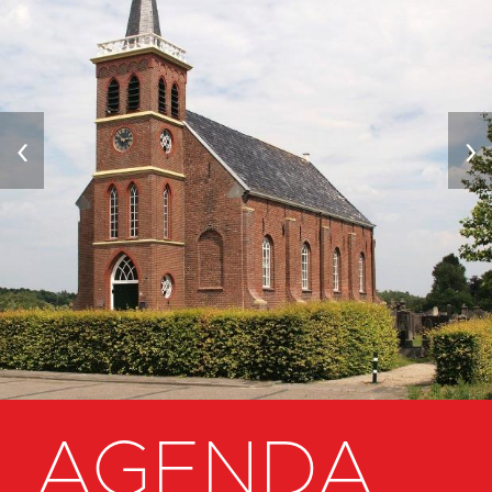
‹
›
AGENDA