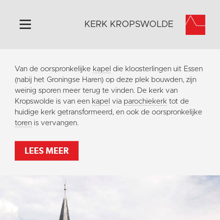
KERK KROPSWOLDE
Home
Van de oorspronkelijke
kapel
die kloosterlingen uit Essen
Algemeen
(nabij het Groningse Haren) op deze plek bouwden, zijn
weinig sporen meer terug te vinden. De kerk van
Historie
Kropswolde is van een
kapel
via
parochiekerk
tot de
Omgeving
huidige kerk getransformeerd, en ook de oorspronkelijke
toren
is vervangen.
Activiteiten
Steun ons
LEES MEER
Contact
Vaktaal