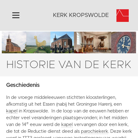
KERK KROPSWOLDE
Home
Algemeen
Historie
HISTORIE VAN DE KERK
Omgeving
Activiteiten
Geschiedenis
Steun ons
In de vroege middeleeuwen stichtten kloosterlingen,
Contact
afkomstig uit het Essen (nabij het Groningse Haren), een
Vaktaal
kapel
in Kropswolde. In de loop van de eeuwen hebben er
echter veel veranderingen plaatsgevonden; in het midden
e
van de 14
eeuw werd de
kapel
vervangen door een kerk,
die tot de Reductie dienst deed als
parochiekerk
. Deze kerk