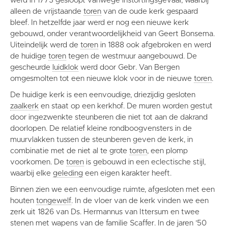
werd in 1773 gesloopt vanwege instortingsgevaar, waarbij
alleen de vrijstaande
toren
van de oude kerk gespaard
bleef. In hetzelfde jaar werd er nog een nieuwe kerk
gebouwd, onder verantwoordelijkheid van Geert Bonsema.
Uiteindelijk werd de
toren
in 1888 ook afgebroken en werd
de huidige
toren
tegen de westmuur aangebouwd. De
gescheurde
luidklok
werd door Gebr. Van Bergen
omgesmolten tot een nieuwe klok voor in de nieuwe
toren
.
De huidige kerk is een eenvoudige, driezijdig gesloten
zaalkerk
en staat op een kerkhof. De muren worden gestut
door ingezwenkte steunberen die niet tot aan de dakrand
doorlopen. De relatief kleine rondboogvensters in de
muurvlakken tussen de steunberen geven de kerk, in
combinatie met de niet al te grote
toren
, een plomp
voorkomen. De
toren
is gebouwd in een eclectische stijl,
waarbij elke
geleding
een eigen karakter heeft.
Binnen zien we een eenvoudige ruimte, afgesloten met een
houten
tongewelf
. In de vloer van de kerk vinden we een
zerk uit 1826 van Ds. Hermannus van Ittersum en twee
stenen met wapens van de familie Scaffer. In de jaren ’50