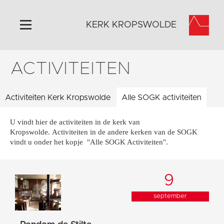
KERK KROPSWOLDE
ACTIVITEITEN
Home
Algemeen
Activiteiten Kerk Kropswolde
Historie
Alle SOGK activiteiten
Omgeving
U vindt hier de activiteiten in de kerk van
Activiteiten
Kropswolde. Activiteiten in de andere kerken van de SOGK
vindt u onder het kopje "Alle SOGK Activiteiten".
Steun ons
Contact
9
Vaktaal
september